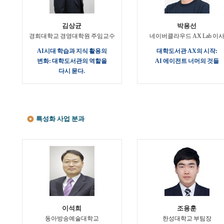
김상균
박용선
경희대학교 경영대학원 주임교수
네이버클라우드 AX Lab 이
AI시대 학습과 지식 활용의
대학도서관 AX의 시작:
변화: 대학도서관의 역할을
AI 에이전트 너머의 것들
다시 묻다.
특성화 사업 분과
이석희
조용훈
동아방송예술대학교
한성대학교 부팀장