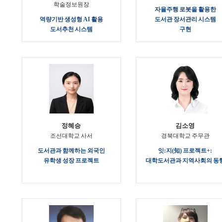
학술정보원장
자율주행 로봇을 활용한
역량기반 생성형 AI 활용
도서관 장서관리 시스템
도서추천 시스템
구현
정혜승
김소영
조선대학교 사서
경북대학교 주무관
도서관과 함께하는 외국인
잇:지(知) 프로젝트+:
유학생 성장 프로젝트
대학도서관과 지역사회의 동