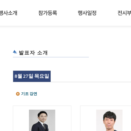
행사소개
참가등록
행사일정
전시
발표자 소개
8월 27일 목요일
기조 강연